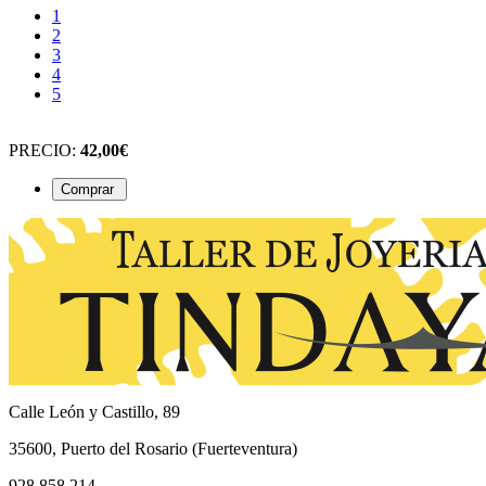
1
2
3
4
5
PRECIO:
42,00€
Calle León y Castillo, 89
35600, Puerto del Rosario (Fuerteventura)
928 858 214