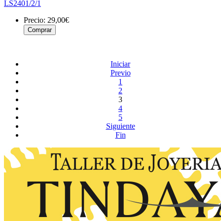
LS2401/2/1
Precio:
29,00€
Iniciar
Previo
1
2
3
4
5
Siguiente
Fin