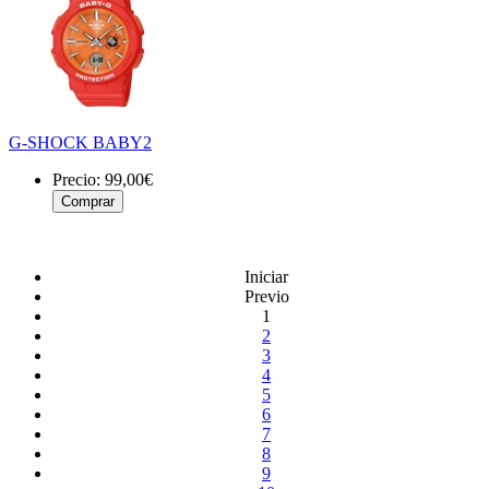
G-SHOCK BABY2
Precio:
99,00€
Iniciar
Previo
1
2
3
4
5
6
7
8
9