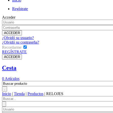
Inicio
Regístrate
Acceder
¿Olvidó su usuario?
¿Olvidó su contraseña?
Recordarme
REGÍSTRATE
Cesta
0
Artículos
Inicio
|
Tienda
|
Productos
|
RELOJES